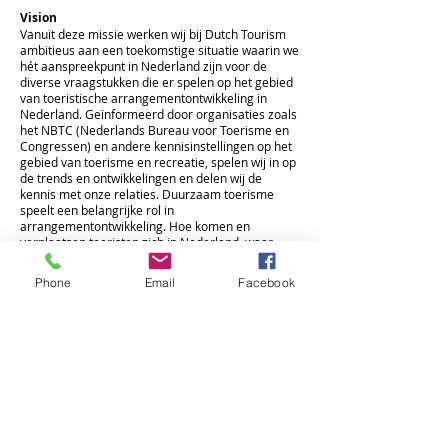
Vision
Vanuit deze missie werken wij bij Dutch Tourism
ambitieus aan een toekomstige situatie waarin we
hét aanspreekpunt in Nederland zijn voor de
diverse vraagstukken die er spelen op het gebied
van toeristische arrangementontwikkeling in
Nederland. Geïnformeerd door organisaties zoals
het NBTC (Nederlands Bureau voor Toerisme en
Congressen) en andere kennisinstellingen op het
gebied van toerisme en recreatie, spelen wij in op
de trends en ontwikkelingen en delen wij de
kennis met onze relaties. Duurzaam toerisme
speelt een belangrijke rol in
arrangementontwikkeling. Hoe komen en
verplaatsen toeristen zich in Nederland, waar
verblijven zij en wat is de financiële footprint die
de toerist achterlaat.
Phone
Email
Facebook